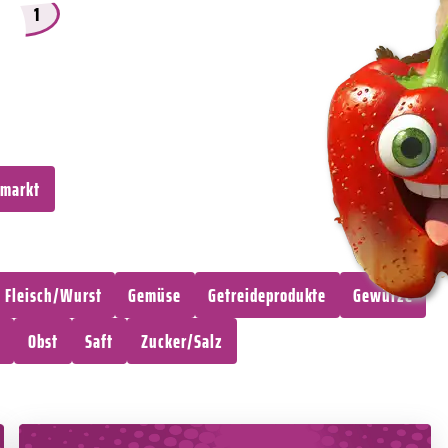
1
markt
Fleisch/Wurst
Gemüse
Getreideprodukte
Gewürze
Obst
Saft
Zucker/Salz