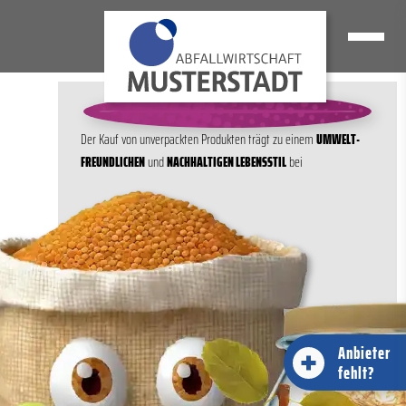
2
4
5
6
8
9
3
7
1
Der Kauf von unver­packten Produkten trägt zu einem
UMWELT­
FREUND­LICHEN
und
NACH­HALTIGEN LEBENS­STIL
bei
Anbieter
fehlt?