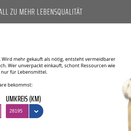
ALL ZU MEHR LEBENSQUALITÄT
 Wird mehr gekauft als nötig, entsteht vermeidbarer
50
sch. Wer unverpackt einkauft, schont Ressourcen wie
 nur für Lebensmittel.
25
Ware bekommst:
10
UMKREIS (KM)
5
3
2